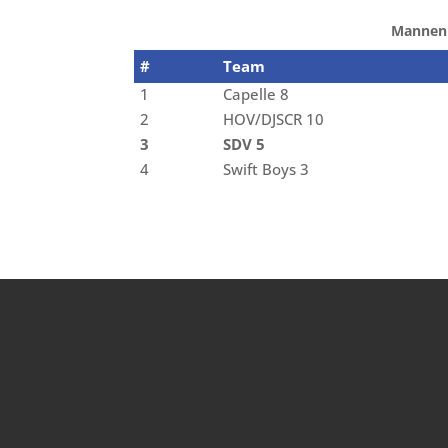
Mannen 
#
Team
1
Capelle 8
2
HOV/DJSCR 10
3
SDV 5
4
Swift Boys 3