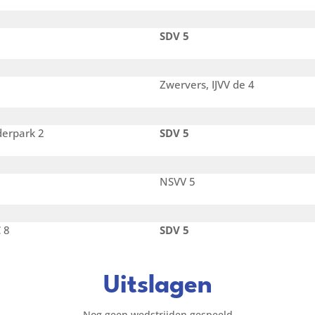
SDV 5
Zwervers, IJVV de 4
derpark 2
SDV 5
NSVV 5
C 8
SDV 5
Uitslagen
Nog geen wedstrijden gespeeld