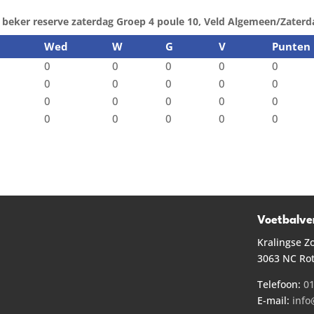
beker reserve zaterdag Groep 4 poule 10, Veld Algemeen/Zaterd
Wed
W
G
V
Punten
0
0
0
0
0
0
0
0
0
0
0
0
0
0
0
0
0
0
0
0
Voetbalve
Kralingse Z
3063 NC Ro
Telefoon:
01
E-mail:
info