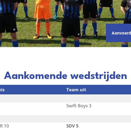
Aanvoerd
Aankomende wedstrijden
is
Team uit
Swift Boys 3
R 10
SDV 5