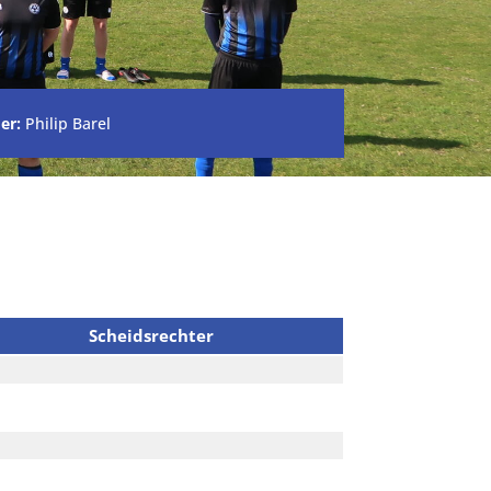
er:
Philip Barel
Scheidsrechter