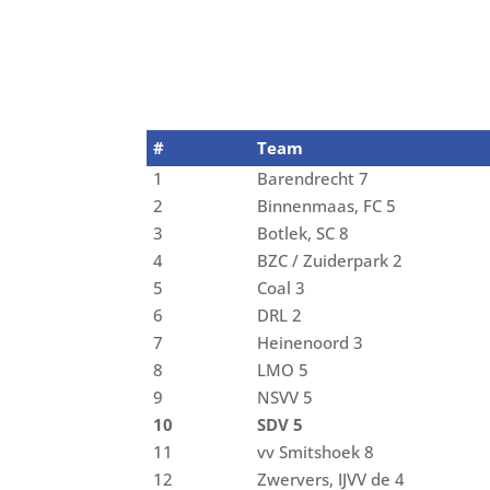
#
Team
1
Barendrecht 7
2
Binnenmaas, FC 5
3
Botlek, SC 8
4
BZC / Zuiderpark 2
5
Coal 3
6
DRL 2
7
Heinenoord 3
8
LMO 5
9
NSVV 5
10
SDV 5
11
vv Smitshoek 8
12
Zwervers, IJVV de 4