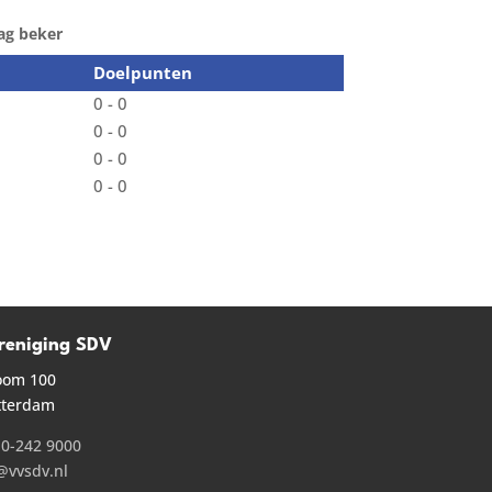
ag beker
Doelpunten
0 - 0
0 - 0
0 - 0
0 - 0
reniging SDV
oom 100
tterdam
0-242 9000
@vvsdv.nl