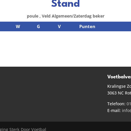
Stand
poule , Veld Algemeen/Zaterdag beker
W
G
V
Punten
Voetbalve
Kralingse Z
3063 NC Ro
Telefoon:
01
E-mail:
info
ging Sterk Door Voetbal