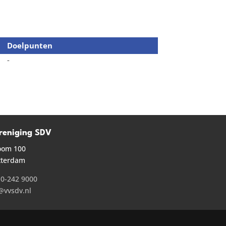
Doelpunten
-
reniging SDV
oom 100
tterdam
0-242 9000
@vvsdv.nl