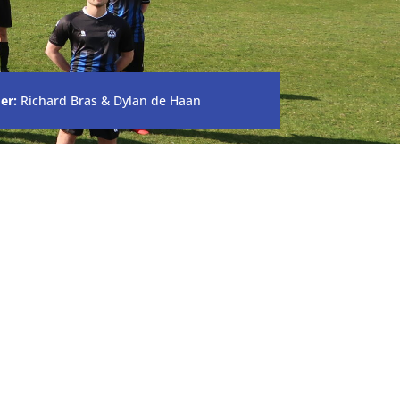
er:
Richard Bras & Dylan de Haan